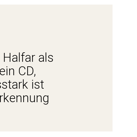
Halfar als
ein CD,
tark ist
erkennung