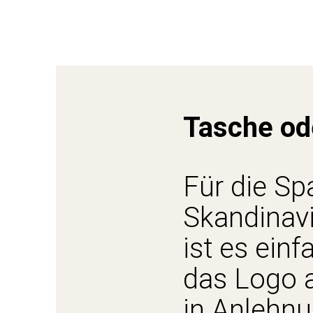
Doch
Gesch
Asso
Tasche od
Für die Spa
Skandinavi
ist es ein
das Logo a
in Anlehnu