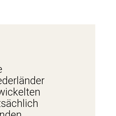
 Gründers und
ige interessante
aben.
e
iederländer
wickelten
tsächlich
enden