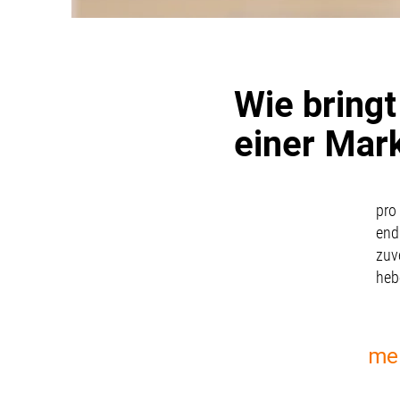
Wie bring
einer Ma
pro
endl
zuv
heb
me