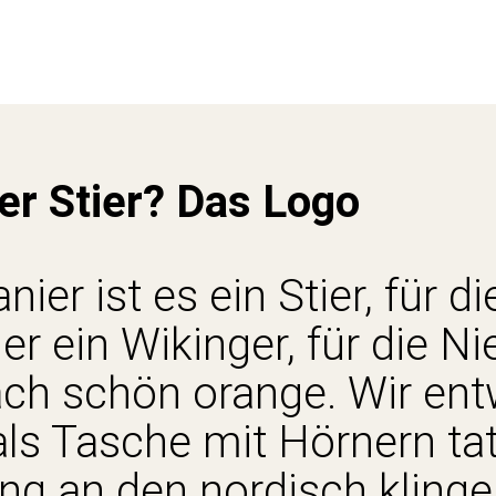
 wo ansetzen? Was ist das Verbindende? Klar war, der Name des
äftsführers sollte es werden: Halfar. Und da hatten wir doch ein
ziationen, die uns zu einem markanten Markenzeichen geführt h
er Stier? Das Logo
nier ist es ein Stier, für di
er ein Wikinger, für die N
fach schön orange. Wir ent
ls Tasche mit Hörnern ta
ng an den nordisch kling