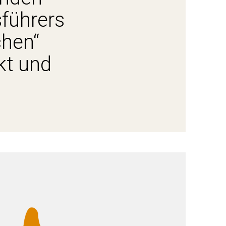
führers
chen“
kt und