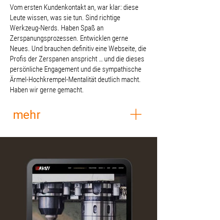
Vom ersten Kundenkontakt an, war klar: diese
Leute wissen, was sie tun. Sind richtige
Werkzeug-Nerds. Haben Spaß an
Zerspanungsprozessen. Entwicklen gerne
Neues. Und brauchen definitiv eine Webseite, die
Profis der Zerspanen anspricht … und die dieses
persönliche Engagement und die sympathische
Ärmel-Hochkrempel-Mentalität deutlich macht.
Haben wir gerne gemacht.
mehr
Denn mit Formholz ist vieles möglich:
das zeigt die Seite mit Ideenskizzen
und besonderen Projekten, die die
Fantasie für neue Nutzungen bei
neuen Kundegruppen anregen soll.
Die Webseite ist komplett von uns
entwickelt, gestaltet, getextet und mit