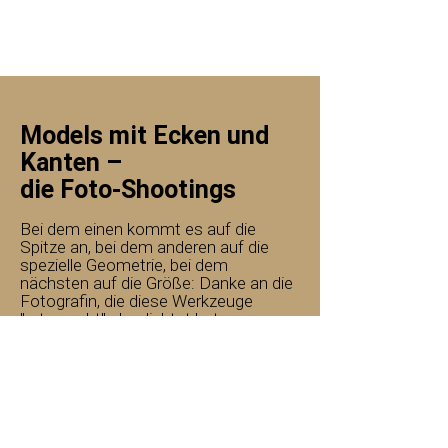
Models mit Ecken und
Kanten –
die Foto-Shootings
Bei dem einen kommt es auf die
Spitze an, bei dem anderen auf die
spezielle Geometrie, bei dem
nächsten auf die Größe: Danke an die
Fotografin, die diese Werkzeuge
"artgerecht" abgelichtet hat.