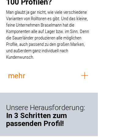
100 Profilen?
Man glaubt ja gar nicht, wie viele verschiedene
Varianten von Rolltoren es gibt. Und das kleine,
feine Unternehmen Braselmann hat die
Komponenten alle auf Lager bzw. im Sinn. Denn
die Sauerländer produzieren alle möglichen
Profile, auch passend zu den großen Marken,
und außerdem ganz individuell nach
Kundenwunsch.
mehr
Mit der neuen Webseite sollte da
Ordnung und Übersicht rein. Ein
online-Shop stand allerdings nicht auf
Unsere Herausforderung:
der Wunschliste – lieber möchten die
In 3 Schritten zum
Braselmanns weiter persönlich
passenden Profil!
beraten und verkaufen. Mit unserer
Konzeption schaffen wir die Struktur